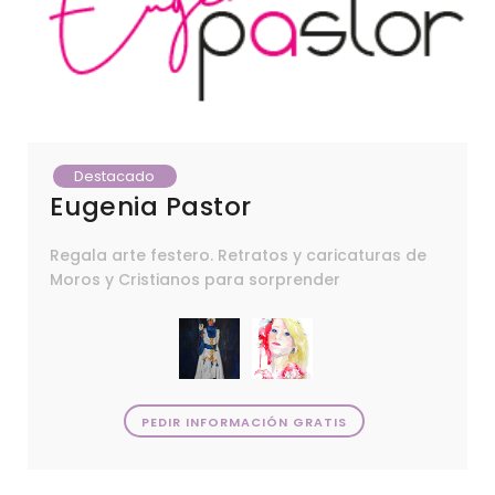
Destacado
Eugenia Pastor
Regala arte festero. Retratos y caricaturas de
Moros y Cristianos para sorprender
PEDIR INFORMACIÓN GRATIS