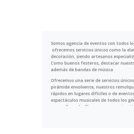
Somos agencia de eventos con todos los 
ofrecemos servicios únicos como la elab
decoración, siendo artesanos especializ
Como buenos festeros, destacar nuestros
además de bandas de música
Ofrecemos una serie de servicios único
pirámide envolvente, nuestros remolque
rápidos en lugares difíciles o de event
espectáculos musicales de todos los gé
pasacalles y desfiles con su organizaci
monitores con pintacaras, talleres, hinc
ESCENARIOS, ILUMINACIÓN Y SONIDO