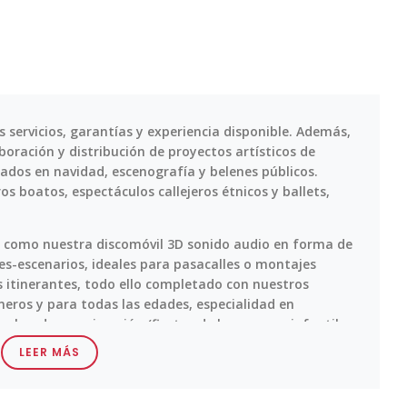
servicios, garantías y experiencia disponible. Además,
oración y distribución de proyectos artísticos de
ados en navidad, escenografía y belenes públicos.
 boatos, espectáculos callejeros étnicos y ballets,
s como nuestra discomóvil 3D sonido audio en forma de
s-escenarios, ideales para pasacalles o montajes
os itinerantes, todo ello completado con nuestros
neros y para todas las edades, especialidad en
ón, bandas y animación (fiestas de la espuma, infantil,
hables...)
LEER MÁS