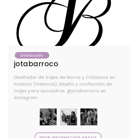
Destacado
jotabarroco
Diseñador de trajes de Moros y Cristianos en
Paterna (Valencia). Diseño y confección de
trajes para escuadras. @jotabarroco en
instagram
PEDIR INFORMACIÓN GRATIS