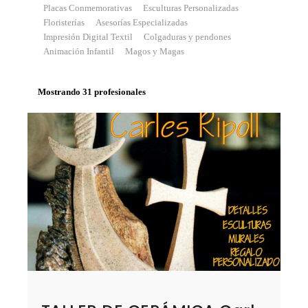
Placas Conmemorativas
Esculturas Personalizadas
Floristerías
Asesorías Especializadas
Impresión Digital Textil
Colgaduras y pendones
Animación Infantil
Magos y Magas
Mostrando 31 profesionales