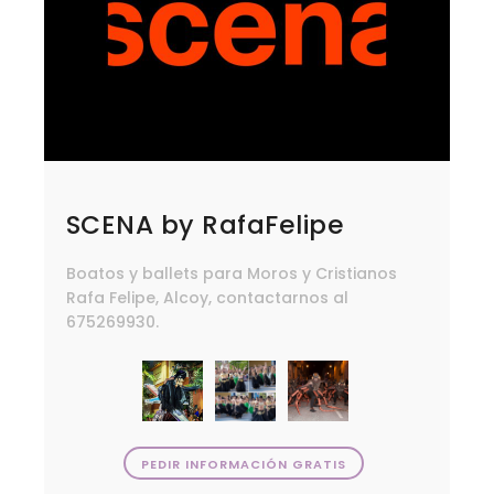
SCENA by RafaFelipe
Boatos y ballets para Moros y Cristianos
Rafa Felipe, Alcoy, contactarnos al
675269930.
PEDIR INFORMACIÓN GRATIS