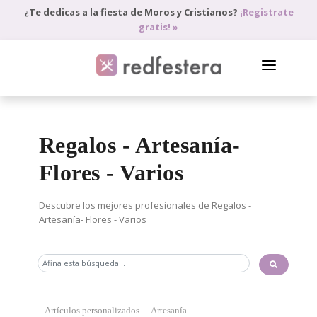
¿Te dedicas a la fiesta de Moros y Cristianos?
¡Registrate
gratis! »
DIRECTORIO DE PROFESIONALES
Regalos - Artesanía-
PEDIR PRESUPUESTO
Flores - Varios
BLOG
ANÚNCIATE
Descubre los mejores profesionales de Regalos -
Artesanía- Flores - Varios
ACCEDE
Artículos personalizados
Artesanía