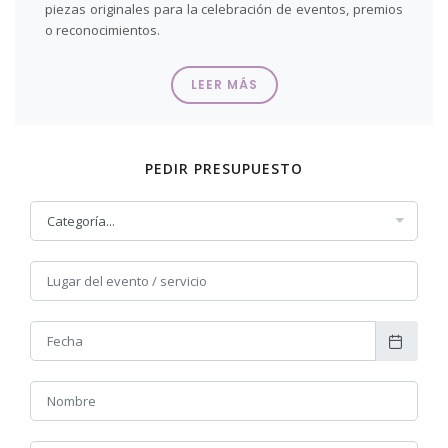
piezas originales para la celebración de eventos, premios
o reconocimientos.
Le ofrecemos presupuesto y boceto sin compromiso
LEER MÁS
previo.
Trabajamos los encargos a partir de una sola pieza o
colecciones completas, según las necesidades de cada
PEDIR PRESUPUESTO
cliente.
RELLENE EL FORMULARIO ADJUNTO Y CUÉNTENOS QUÉ
NECESITA!