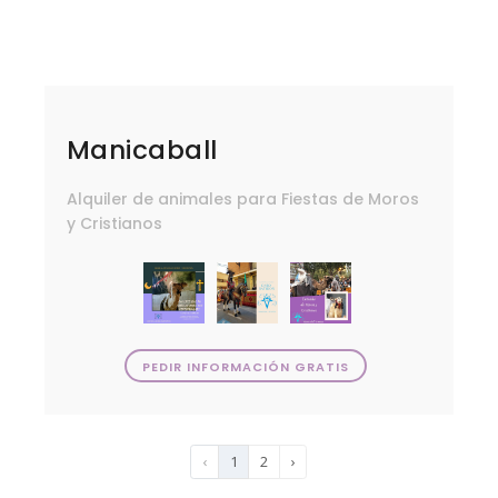
Manicaball
Alquiler de animales para Fiestas de Moros
y Cristianos
PEDIR INFORMACIÓN GRATIS
‹
1
2
›