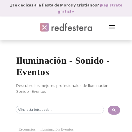
¿Te dedicas a la fiesta de Moros y Cristianos?
¡Registrate
gratis! »
DIRECTORIO DE PROFESIONALES
Iluminación - Sonido -
PEDIR PRESUPUESTO
Eventos
BLOG
ANÚNCIATE
Descubre los mejores profesionales de Iluminación -
Sonido - Eventos
ACCEDE
Escenarios
Iluminación Eventos