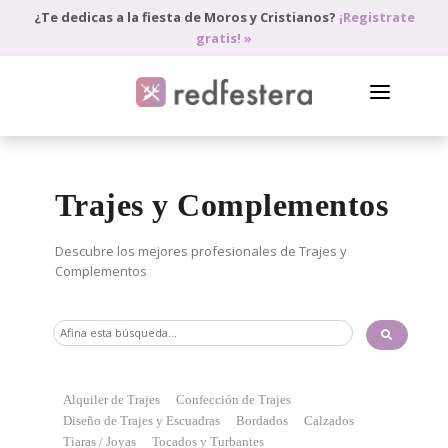
¿Te dedicas a la fiesta de Moros y Cristianos?
¡Registrate
gratis! »
DIRECTORIO DE PROFESIONALES
Trajes y Complementos
PEDIR PRESUPUESTO
BLOG
Descubre los mejores profesionales de Trajes y
Complementos
ANÚNCIATE
ACCEDE
Alquiler de Trajes
Confección de Trajes
Diseño de Trajes y Escuadras
Bordados
Calzados
Tiaras / Joyas
Tocados y Turbantes