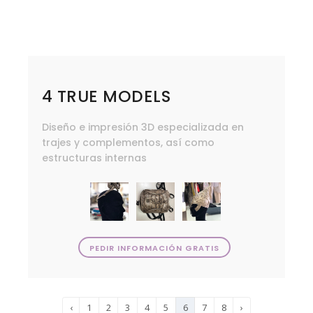
4 TRUE MODELS
Diseño e impresión 3D especializada en
trajes y complementos, así como
estructuras internas
PEDIR INFORMACIÓN GRATIS
‹
1
2
3
4
5
6
7
8
›