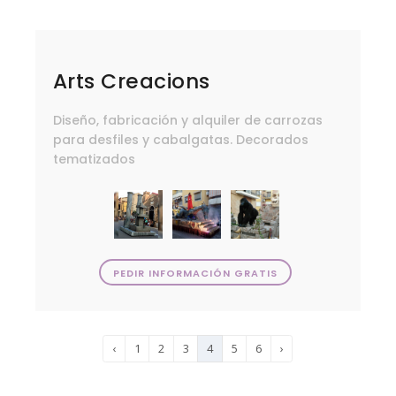
Arts Creacions
Diseño, fabricación y alquiler de carrozas
para desfiles y cabalgatas. Decorados
tematizados
PEDIR INFORMACIÓN GRATIS
‹
1
2
3
4
5
6
›