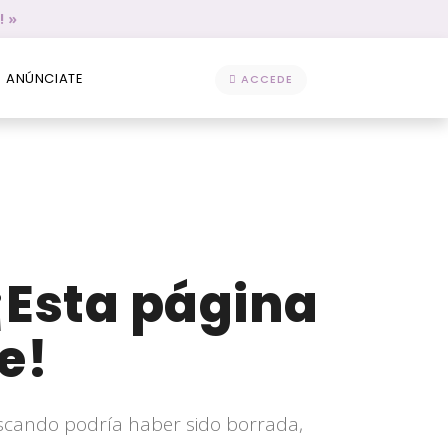
! »
ANÚNCIATE
ACCEDE
¡Esta página
e!
scando podría haber sido borrada,