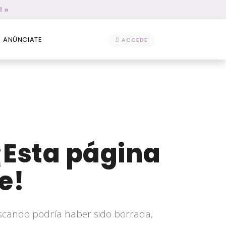
! »
ANÚNCIATE
ACCEDE
¡Esta página
e!
scando podría haber sido borrada,