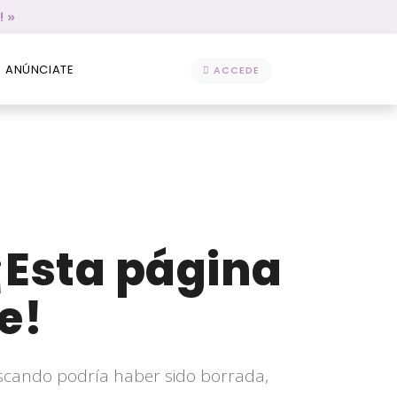
! »
ANÚNCIATE
ACCEDE
¡Esta página
e!
scando podría haber sido borrada,