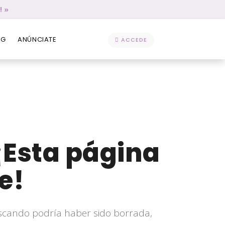
! »
OG
ANÚNCIATE
ACCEDE
¡Esta página
e!
scando podría haber sido borrada,