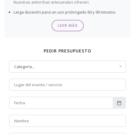
Nuestras antorchas artesanales ofrecen:
Larga duración para un uso prolongado 60 y 90 minutos.
Flama estable y segura, sin humo excesivo.
Materiales de alta calidad, resistentes y confiables.
LEER MÁS
No con tienen productos químicos como fósforo, polvo de
aluminio u otros que puedan provocar explosiones o
cambio de color en la llama.
No Tóxicas.
PEDIR PRESUPUESTO
Así también, contamos con una amplia gama de cirios que
se adaptan a diferentes necesidades. Variedad de
tamaños y grosores: Desde cirios pequeños para
ofrendas hasta cirios más grandes para procesiones o
actos centrales.
Actualmente, contamos con precios especiales y
descuentos por compras al por mayor. Estaremos
encantados de brindarle más información y asesorarle en
vuestra elección.
Si deseais realizar un pedido o recibir una cotización
personalizada, no dudeis en contactarnos llamándonos al