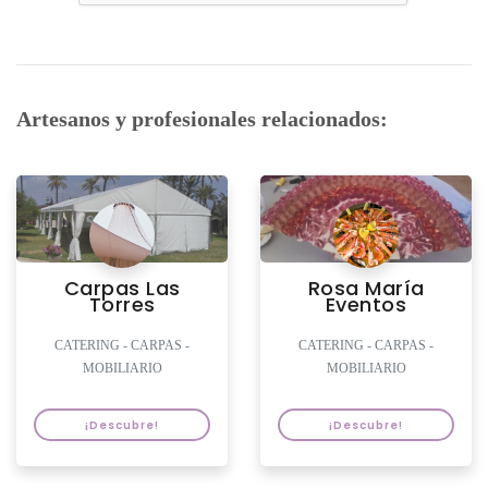
celebrar su evento, le proporcionamos
servicio de alquiler de carpas, sillas,
mesas, etc. para que haga su celebración
allá en donde a usted le vaya bien.
Artesanos y profesionales relacionados:
RELLENA EL FORMULARIO DE
CONTACTO Y RECIBE PRESUPUESTOS
E INFORMACIÓN DE FORMA RÁPIDA
Y FÁCIL!!
Accede a nuestra tienda online desde
AQUÍ
Carpas Las
Rosa María
Torres
Eventos
CATERING - CARPAS -
CATERING - CARPAS -
MOBILIARIO
MOBILIARIO
¡Descubre!
¡Descubre!