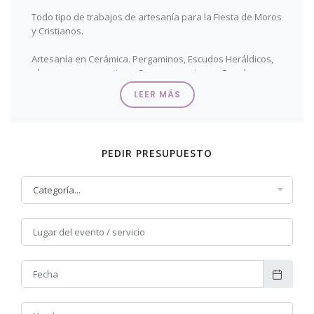
Todo tipo de trabajos de artesanía para la Fiesta de Moros
y Cristianos.
Artesanía en Cerámica. Pergaminos, Escudos Heráldicos,
placas conmemorativas, Conmemoraciones, Regalos y
Homenajes.
LEER MÁS
Trabajamos cualquier tipo de encargo. Vea nuestro
extenso catálogo en la Tienda Escaparate.
PEDIR PRESUPUESTO
SOLICITA PRESUPUESTO O INFORMACIÓN RELLENANDO
EL FORMULARIO ADJUNTO
Pincha
AQUÍ
o en la imgen y accede a nuestra tienda
online