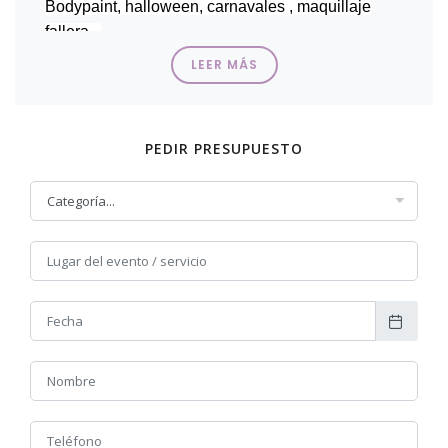
Bodypaint, halloween, carnavales , maquillaje
fallera...
LEER MÁS
Ponte en contacto con nosotros te asesoraremos
.....
PEDIR PRESUPUESTO
Maquillaje de caracterización "SFX" para cine, sesiones
fotografía, maquillaje social, maquillaje de fantasía, moros
y cristianos, Bodypaint, halloween, carnavales , maquillaje
fallera...
1er Premio del Concurso de Maquillaje de Caracterización
Jesal Extetic 2020 con "Lycos de Gea".
SOLICITA INFORMACIÓN AHORA DE FORMA FÁCIL Y
RÁPIDA RELLENANDO EL FORMULARIO ADJUNTO
Accede a nuestra tienda online desde
AQUÍ