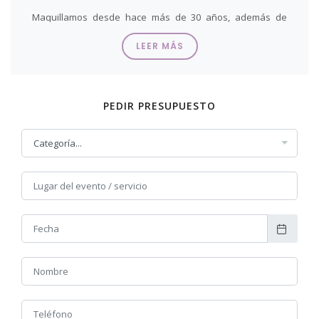
Maquillamos desde hace más de 30 años, además de
formar un equipo de profesionales donde hacemos
LEER MÁS
espectáculo de la fiesta. Nuestro objetivo principal es
hacer arte en cada fiesta y dejar nuestro sello personal
basado en la exclusividad, personalización de cada
trabajo y durabilidad del mismo asegurado.
PEDIR PRESUPUESTO
Hemos ganado el Primer Premio Nacional de Maquillaje
Corporal en 2011, en 2015 y Tercer Premio en Beauty
Valencia 2022
Nos recorremos las provincias de Alicante, Valencia y
Murcia.
Ponte en manos profesionales y expertas, tu fiesta lo
merece!!!
Contacta AHORA CON NOSTRAS RELLENANDO EL
FORMULARIO ADJUNTO y te asesoramos en todo lo que
necesites.