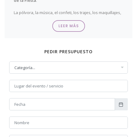
de la Fiesta
.
La pólvora, la música, el confeti, los trajes, los maquillajes,
Emilio Jareño Fotografía
siempre capta con su objetivo
esos momentos especiales de la
Fiesta de Moros y
LEER MÁS
Cristianos
.
PEDIR PRESUPUESTO
RELLENA EL FORMULARIO DE ESTA
PÁGINA Y SOLICITA INFORMACIÓN O
PRESUPUESTO DE FORMA FÁCIL Y
RÁPIDA!!
HAZ CLIK AQUÍ Y ACCEDE A LA TIENDA!!