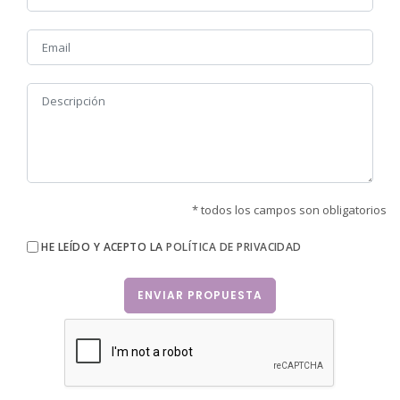
Estaremos encantados de recibirte en nuestras
instalaciones y ayudarte a vestirte de la forma más
espectacular en tus próximas fiestas de moros y
cristianos...
SOLICITA UNA CITA O PRESUPUESTO RELLENANDO EL
FORMULARIO ADJUNTO DE FORMA SENCILLA
* todos los campos son obligatorios
HE LEÍDO Y ACEPTO LA
POLÍTICA DE PRIVACIDAD
ENVIAR PROPUESTA