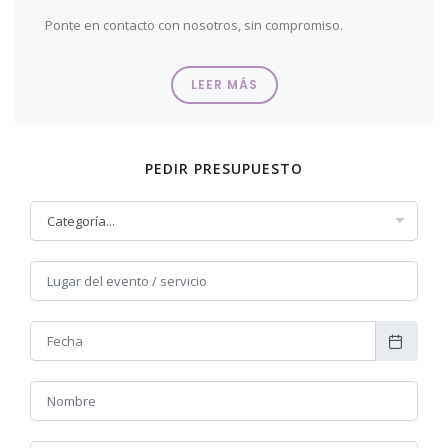
Ponte en contacto con nosotros, sin compromiso.
Entra en nuestra Tienda Escaparate
y podrás ver
algunos de nuestros modelos.
LEER MÁS
Y también puedes acceder a nuestra tienda online desde
AQUÍ
PEDIR PRESUPUESTO
SOLICTA INFORMACIÓN Y PRESUPUESTOS RELLENANDO
EL FORMULARIO DE ESTA PÁGINA