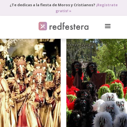
¿Te dedicas a la fiesta de Moros y Cristianos?
¡Registrate
gratis! »
DIRECTORIO DE PROFESIONALES
PEDIR PRESUPUESTO
BLOG
ANÚNCIATE
ACCEDE