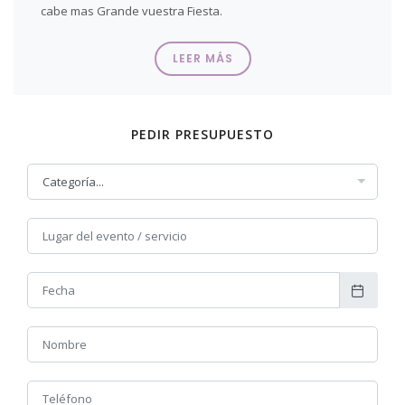
cabe mas Grande vuestra Fiesta.
Ballets, Presentaciones, Actos Inagurales, Galas y un largo
LEER MÁS
etc. de propuestas que tenemos para ti.
El Ballet Carmina Nadal ha participado en la Inauguración
del Campo del Mestalla (Valencia)
PEDIR PRESUPUESTO
Inauguraciones de muchos Actos Beneficos,
colaboraciones en el mundo de la Cultura y el Arte.
Siempre buscamos lo mejor para la Fiesta.
SOLICITA INFORMACIÓN Y PRESUPUESTOS DEL BALLET
DE CARMINA NADAL RELLENANDO EL FORMULARIO
ADJUNTO!
NOTICIAS RELACIONADAS CON BALLET CARMINA NADAL